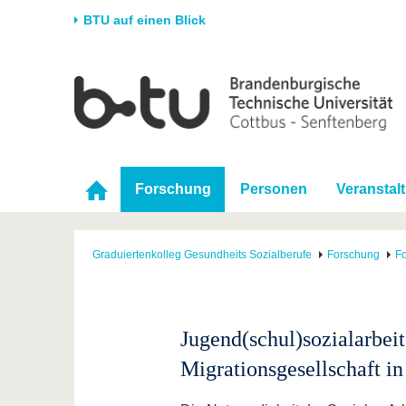
BTU auf einen Blick
Startseite
Universität
Forschung
Stud
Die BTU
Aktuelle Forschung
Stud
Struktur
Forschungsprofil
Vor 
Forschung
Personen
Veranstal
Karriere & Engagement
Förderung
Im S
Partnerschaften &
Wissenschaftlicher
Nach
Strukturwandel
Nachwuchs
Graduiertenkolleg Gesundheits Sozialberufe
Forschung
Fo
Jugend(schul)sozialarbei
Migrationsgesellschaft in