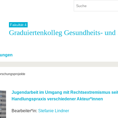
Fakultät 4
Graduiertenkolleg Gesundheits- und 
ium
International
Weiterbildung
ienangebot
Internationales Profil
Weiterbildungsangebot
dem Studium
Aus dem Ausland an die BTU
Wissenschaftliche
Weiterbildung
tungen
tudium
Mit der BTU ins Ausland
Kontakt
 dem Studium
Für internationale
Studierende
rschungsprojekte
Kontakt
Jugendarbeit im Umgang mit Rechtsextremismus seit 
Handlungspraxis verschiedener Akteur*innen
Bearbeiter*in:
Stefanie Lindner