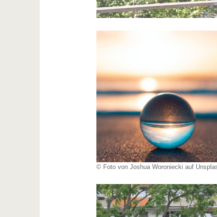
© Foto von Joshua Woroniecki auf Unspla