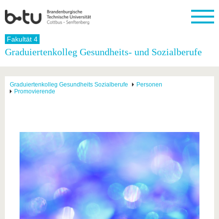
Startseite
Fakultät 4
Schließen
Graduiertenkolleg Gesundheits- und Sozialberufe
Universität
Forschung
Studium
International
Weiterbildung
Transfer
Unileben
Die BTU
Aktuelle
Studienangebot
Internationales
Weiterbildungsangebote
Akademische
Unsere
Graduiertenkolleg Gesundheits Sozialberufe
Personen
Forschung
Profil
Fachkräfte
Werte
Promovierende
Struktur
Vor dem
Wissenschaftliche
Forschungsprofil
Studium
Aus dem
Weiterbildung
Wirtschafts-
Familie &
Karriere
Ausland
und
Dual
&
Förderung
Im
Kontakt
an die
Forschungskooperati
Career
Engagement
Studium
BTU
Wissenschaftlicher
Gründen
Sport &
Partnerschaften
Nachwuchs
Nach
Mit der
an der
Gesundhei
&
dem
BTU ins
BTU
Strukturwandel
Studium
BTU &
Ausland
Innovative
Region
Für
Transferprojekte
erleben
internationale
Lernen
Studierende
Sie uns
Kontakt
kennen