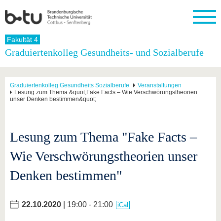
Startseite
Fakultät 4
Schließen
Graduiertenkolleg Gesundheits- und Sozialberufe
Universität
Forschung
Studium
International
Weiterbildung
Transfer
Unileben
Die BTU
Aktuelle
Studienangebot
Internationales
Weiterbildungsangebote
Akademische
Unsere
Graduiertenkolleg Gesundheits Sozialberufe
Veranstaltungen
Forschung
Profil
Fachkräfte
Werte
Lesung zum Thema &quot;Fake Facts – Wie Verschwörungstheorien
Struktur
Vor dem
Wissenschaftliche
unser Denken bestimmen&quot;
Forschungsprofil
Studium
Aus dem
Weiterbildung
Wirtschafts-
Familie &
Karriere
Ausland
und
Dual
&
Förderung
Im
Kontakt
an die
Forschungskooperati
Career
Engagement
Studium
BTU
Wissenschaftlicher
Lesung zum Thema "Fake Facts –
Gründen
Sport &
Partnerschaften
Nachwuchs
Nach
Mit der
an der
Gesundhei
&
dem
Wie Verschwörungstheorien unser
BTU ins
BTU
Strukturwandel
Studium
BTU &
Ausland
Innovative
Region
Denken bestimmen"
Für
Transferprojekte
erleben
internationale
Lernen
Studierende
Sie uns
22.10.2020
| 19:00 - 21:00
iCal
Kontakt
kennen