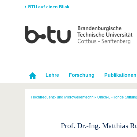
BTU auf einen Blick
Startseite
Universität
Forschung
Stud
Die BTU
Aktuelle Forschung
Stud
Struktur
Forschungsprofil
Vor 
Karriere & Engagement
Förderung
Im S
Partnerschaften &
Wissenschaftlicher
Nach
Lehre
Forschung
Publikationen
Strukturwandel
Nachwuchs
Hochfrequenz- und Mikrowellentechnik Ulrich-L.-Rohde Stiftun
Prof. Dr.-Ing. Matthias R