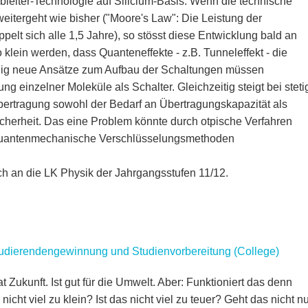
bleiter-Technologie auf Silicium-Basis. Wenn die technische
itergeht wie bisher ("Moore's Law": Die Leistung der
elt sich alle 1,5 Jahre), so stösst diese Entwicklung bald an
klein werden, dass Quanteneffekte - z.B. Tunneleffekt - die
öllig neue Ansätze zum Aufbau der Schaltungen müssen
ng einzelner Moleküle als Schalter. Gleichzeitig steigt bei steti
tragung sowohl der Bedarf an Übertragungskapazität als
cherheit. Das eine Problem könnte durch otpische Verfahren
 quantenmechanische Verschlüsselungsmethoden
ch an die LK Physik der Jahrgangsstufen 11/12.
tudierendengewinnung und Studienvorbereitung (College)
t Zukunft. Ist gut für die Umwelt. Aber: Funktioniert das denn
nicht viel zu klein? Ist das nicht viel zu teuer? Geht das nicht nu