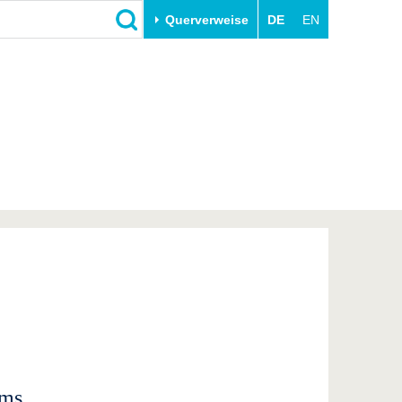
Querverweise
DE
EN
Schließen
Transfer
Unileben
e
Akademische Fachkräfte
Unsere Werte
Wirtschafts- und
Familie & Dual Career
Forschungskooperationen
Sport & Gesundheit
Gründen an der BTU
BTU & Region erleben
Innovative Transferprojekte
Lernen Sie uns kennen
ums