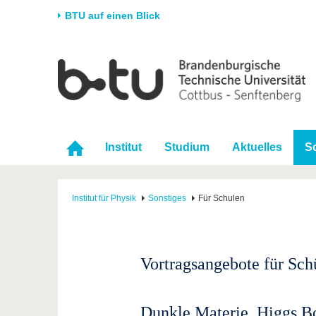
BTU auf einen Blick
Startseite
Universität
Forschung
Stud
Die BTU
Aktuelle Forschung
Stud
Struktur
Forschungsprofil
Vor 
Institut
Studium
Aktuelles
S
Karriere & Engagement
Förderung
Im S
Partnerschaften &
Wissenschaftlicher
Nach
Strukturwandel
Nachwuchs
Institut für Physik
Sonstiges
Für Schulen
Vortragsangebote für Sch
Dunkle Materie, Higgs B