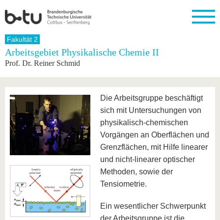
Startseite
Fakultät 2
Schließen
Arbeitsgebiet Physikalische Chemie II
Prof. Dr. Reiner Schmid
Universität
Forschung
Studium
International
Weiterbildung
Transfer
Unileben
Die BTU
Aktuelle
Studienangebot
Internationales
Weiterbildungsangebote
Akademische
Unsere
Forschung
Profil
Fachkräfte
Werte
Struktur
Vor dem
Wissenschaftliche
Die Arbeitsgruppe beschäftigt
Forschungsprofil
Studium
Aus dem
Weiterbildung
Wirtschafts-
Familie &
Karriere
sich mit Untersuchungen von
Ausland
und
Dual
&
Förderung
Im
Kontakt
physikalisch-chemischen
an die
Forschungskooperati
Career
Engagement
Studium
BTU
Wissenschaftlicher
Vorgängen an Oberflächen und
Gründen
Sport &
Partnerschaften
Nachwuchs
Nach
Mit der
an der
Gesundhei
Grenzflächen, mit Hilfe linearer
&
dem
BTU ins
BTU
und nicht-linearer optischer
Strukturwandel
Studium
BTU &
Ausland
Innovative
Region
Methoden, sowie der
Für
Transferprojekte
erleben
Tensiometrie.
internationale
Lernen
Studierende
Sie uns
Ein wesentlicher Schwerpunkt
Kontakt
kennen
der Arbeitsgruppe ist die