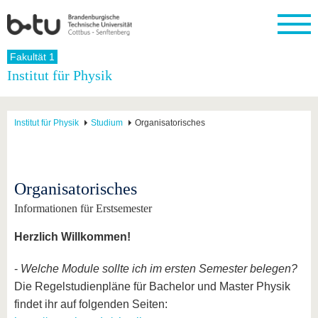
Startseite
Fakultät 1
Schließen
Institut für Physik
Universität
Forschung
Studium
International
Weiterbildung
Transfer
Unileben
Die BTU
Aktuelle
Studienangebot
Internationales
Weiterbildungsangebote
Akademische
Unsere
Institut für Physik
Studium
Organisatorisches
Forschung
Profil
Fachkräfte
Werte
Struktur
Vor dem
Wissenschaftliche
Forschungsprofil
Studium
Aus dem
Weiterbildung
Wirtschafts-
Familie &
Karriere
Ausland
und
Dual
&
Förderung
Im
Kontakt
an die
Forschungskooperati
Career
Engagement
Studium
Organisatorisches
BTU
Wissenschaftlicher
Gründen
Sport &
Partnerschaften
Nachwuchs
Nach
Informationen für Erstsemester
Mit der
an der
Gesundhei
&
dem
BTU ins
BTU
Strukturwandel
Studium
BTU &
Herzlich Willkommen!
Ausland
Innovative
Region
Für
Transferprojekte
erleben
-
Welche Module sollte ich im ersten Semester belegen?
internationale
Lernen
Studierende
Die Regelstudienpläne für Bachelor und Master Physik
Sie uns
findet ihr auf folgenden Seiten:
Kontakt
kennen