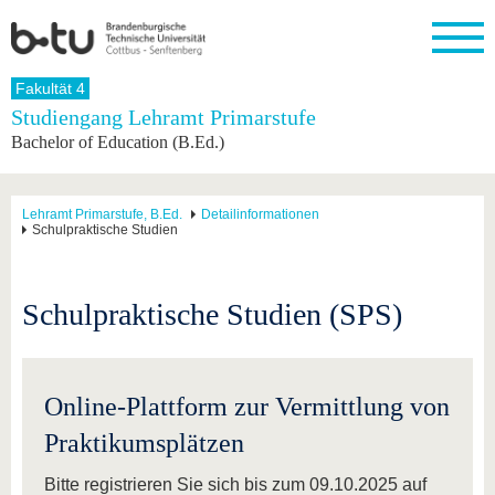
Startseite
Fakultät 4
Schließen
Studiengang Lehramt Primarstufe
Bachelor of Education (B.Ed.)
Universität
Forschung
Studium
International
Weiterbildung
Transfer
Unileben
Die BTU
Aktuelle
Studienangebot
Internationales
Weiterbildungsangebote
Akademische
Unsere
Forschung
Profil
Fachkräfte
Werte
Struktur
Vor dem
Wissenschaftliche
Lehramt Primarstufe, B.Ed.
Detailinformationen
Schulpraktische Studien
Forschungsprofil
Studium
Aus dem
Weiterbildung
Wirtschafts-
Familie &
Karriere
Ausland
und
Dual
&
Förderung
Im
Kontakt
an die
Forschungskooperati
Career
Engagement
Studium
BTU
Wissenschaftlicher
Schulpraktische Studien (SPS)
Gründen
Sport &
Partnerschaften
Nachwuchs
Nach
Mit der
an der
Gesundhei
&
dem
BTU ins
BTU
Strukturwandel
Studium
BTU &
Ausland
Innovative
Region
Online-Plattform zur Vermittlung von
Für
Transferprojekte
erleben
internationale
Lernen
Praktikumsplätzen
Studierende
Sie uns
Kontakt
kennen
Bitte registrieren Sie sich bis zum 09.10.2025 auf