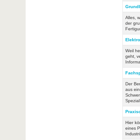
Grund
Alles,
der gru
Fertigu
Elektr
Weil h
geht, v
Informa
Fachsp
Der Ber
aus ei
Schwer
Spezia
Praxis
Hier k
eines 
Industr