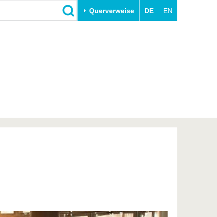
Querverweise
DE
EN
Schließen
Transfer
Unileben
e
Akademische Fachkräfte
Unsere Werte
Wirtschafts- und
Familie & Dual Career
Forschungskooperationen
Sport & Gesundheit
Gründen an der BTU
BTU & Region erleben
Innovative Transferprojekte
Lernen Sie uns kennen