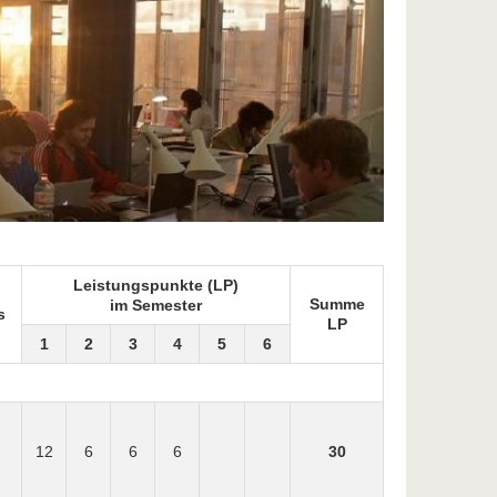
Leistungspunkte (LP)
Summe
im Semester
s
LP
1
2
3
4
5
6
12
6
6
6
30