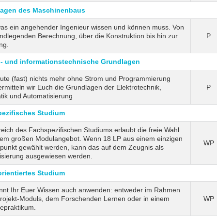
lagen des Maschinenbaus
 was ein angehender Ingenieur wissen und können muss. Von
ndlegenden Berechnung, über die Konstruktion bis hin zur
P
ng.
o- und informationstechnische Grundlagen
eute (fast) nichts mehr ohne Strom und Programmierung
ermitteln wir Euch die Grundlagen der Elektrotechnik,
P
tik und Automatisierung
ezifisches Studium
eich des Fachspezifischen Studiums erlaubt die freie Wahl
nem großen Modulangebot. Wenn 18 LP aus einem einzigen
WP
punkt gewählt werden, kann das auf dem Zeugnis als
lisierung ausgewiesen werden.
orientiertes Studium
önnt Ihr Euer Wissen auch anwenden: entweder im Rahmen
Projekt-Moduls, dem Forschenden Lernen oder in einem
WP
iepraktikum.