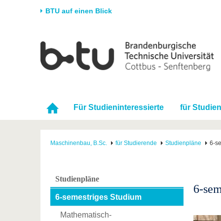
BTU auf einen Blick
Startseite
Universität
Forschung
Stud
Die BTU
Aktuelle Forschung
Stud
Struktur
Forschungsprofil
Vor 
Karriere & Engagement
Förderung
Im S
Für Studieninteressierte
für Studie
Partnerschaften &
Wissenschaftlicher
Nach
Strukturwandel
Nachwuchs
Maschinenbau, B.Sc.
für Studierende
Studienpläne
6-s
Studienpläne
6-sem
6-semestriges Studium
Mathematisch-