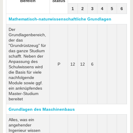
Bereich
Status
1
2
3
4
5
6
7
Mathematisch-naturwissenschaftliche Grundlagen
Der
Grundlagenbereich,
der das
"Grundrüstzeug" für
das ganze Studium
schafft. Neben der
Anpassung des
P
12
12
6
Schulwissens wird
die Basis für viele
nachfolgende
Module sowie ggf.
ein anknüpfendes
Master-Studium
bereitet
Grundlagen des Maschinenbaus
Alles, was ein
angehender
Ingenieur wissen