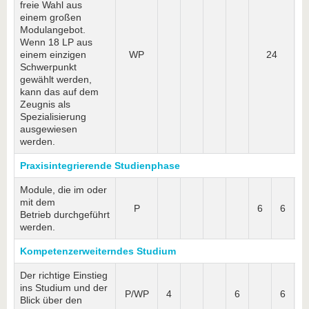
freie Wahl aus
einem großen
Modulangebot.
Wenn 18 LP aus
einem einzigen
WP
24
Schwerpunkt
gewählt werden,
kann das auf dem
Zeugnis als
Spezialisierung
ausgewiesen
werden.
Praxisintegrierende Studienphase
Module, die im oder
mit dem
P
6
6
1
Betrieb durchgeführt
werden.
Kompetenzerweiterndes Studium
Der richtige Einstieg
ins Studium und der
P/WP
4
6
6
Blick über den