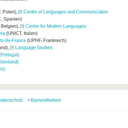
, Polen),
Centre of Languages and Communication
, Spanien)
Belgien),
Centre for Modern Languages
nia
(UNICT, Italien)
uts-de-France
(UPHF, Frankreich)
and),
Language Studies
(Portugal)
chenland)
en)
atenschutz
Barrierefreiheit