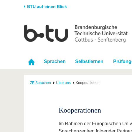
BTU auf einen Blick
Startseite
Universität
Forschung
Stud
Die BTU
Aktuelle Forschung
Stud
Struktur
Forschungsprofil
Vor 
Sprachen
Selbstlernen
Prüfung
Karriere & Engagement
Förderung
Im S
Partnerschaften &
Wissenschaftlicher
Nach
Strukturwandel
Nachwuchs
ZE Sprachen
Über uns
Kooperationen
Kooperationen
Im Rahmen der Europäischen Unive
Sprachenzentren folgender Partne