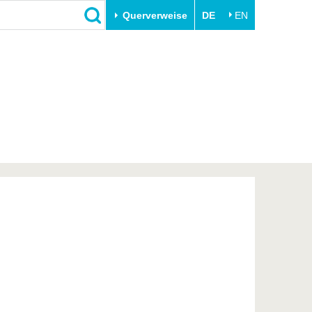
Querverweise
DE
EN
Schließen
Transfer
Unileben
e
Akademische Fachkräfte
Unsere Werte
Wirtschafts- und
Familie & Dual Career
Forschungskooperationen
Sport & Gesundheit
Gründen an der BTU
BTU & Region erleben
Innovative Transferprojekte
Lernen Sie uns kennen