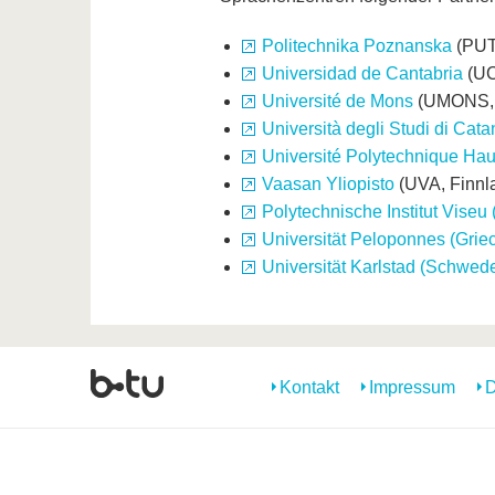
Politechnika Poznanska
(PUT
Universidad de Cantabria
(UC
Université de Mons
(UMONS, 
Università degli Studi di Cata
Université Polytechnique Ha
Vaasan Yliopisto
(UVA, Finnl
Polytechnische Institut Viseu 
Universität Peloponnes (Grie
Universität Karlstad (Schwed
Kontakt
Impressum
D