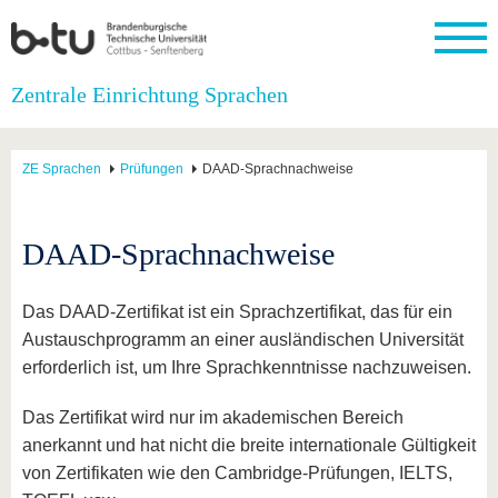
Startseite
Zentrale Einrichtung Sprachen
Schließen
Universität
Forschung
Studium
International
Weiterbildung
Transfer
Unileben
ZE Sprachen
Prüfungen
DAAD-Sprachnachweise
Die BTU
Aktuelle
Studienangebot
Internationales
Weiterbildungsangebote
Akademische
Unsere
Forschung
Profil
Fachkräfte
Werte
Struktur
Vor dem
Wissenschaftliche
Forschungsprofil
Studium
Aus dem
Weiterbildung
Wirtschafts-
Familie &
DAAD-Sprachnachweise
Karriere
Ausland
und
Dual
&
Förderung
Im
Kontakt
an die
Forschungskooperati
Career
Engagement
Studium
BTU
Wissenschaftlicher
Gründen
Sport &
Das DAAD-Zertifikat ist ein Sprachzertifikat, das für ein
Partnerschaften
Nachwuchs
Nach
Mit der
an der
Gesundhei
Austauschprogramm an einer ausländischen Universität
&
dem
BTU ins
BTU
Strukturwandel
Studium
BTU &
erforderlich ist, um Ihre Sprachkenntnisse nachzuweisen.
Ausland
Innovative
Region
Für
Transferprojekte
erleben
Das Zertifikat wird nur im akademischen Bereich
internationale
Lernen
anerkannt und hat nicht die breite internationale Gültigkeit
Studierende
Sie uns
von Zertifikaten wie den Cambridge-Prüfungen, IELTS,
Kontakt
kennen