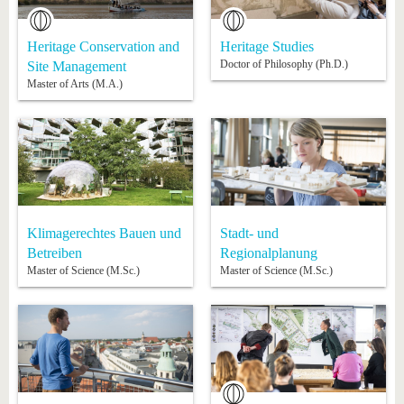
Heritage Conservation and
Heritage Studies
Doctor of Philosophy (Ph.D.)
Site Management
Master of Arts (M.A.)
Klimagerechtes Bauen und
Stadt- und
Betreiben
Regionalplanung
Master of Science (M.Sc.)
Master of Science (M.Sc.)