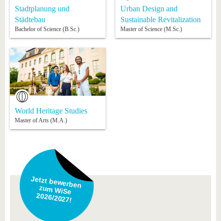
Stadtplanung und
Urban Design and
Städtebau
Sustainable Revitalization
Bachelor of Science (B.Sc.)
Master of Science (M.Sc.)
World Heritage Studies
Master of Arts (M.A.)
Jetzt bewerben
zum WiSe
2026/2027!