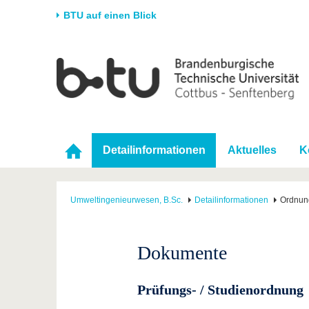
BTU auf einen Blick
Startseite
Universität
Forschung
Stud
Die BTU
Aktuelle Forschung
Stud
Struktur
Forschungsprofil
Vor 
Karriere & Engagement
Förderung
Im S
Detailinformationen
Aktuelles
K
Partnerschaften &
Wissenschaftlicher
Nach
Strukturwandel
Nachwuchs
Umweltingenieurwesen, B.Sc.
Detailinformationen
Ordnun
Dokumente
Prüfungs- / Studienordnung