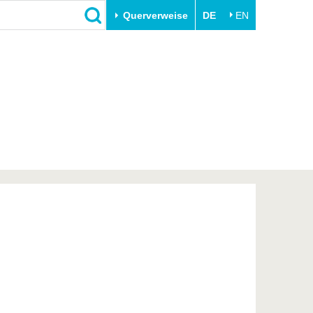
Querverweise
DE
EN
Schließen
Transfer
Unileben
e
Akademische Fachkräfte
Unsere Werte
Wirtschafts- und
Familie & Dual Career
Forschungskooperationen
Sport & Gesundheit
Gründen an der BTU
BTU & Region erleben
Innovative Transferprojekte
Lernen Sie uns kennen