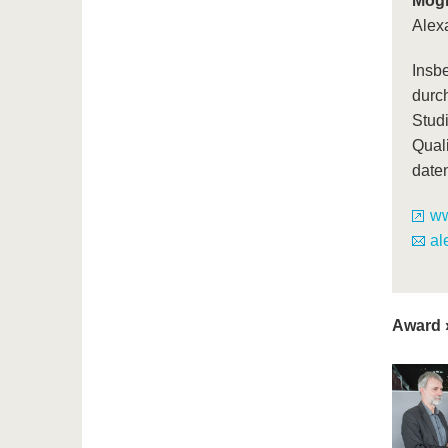
Mögl
Alex
Insb
durc
Stud
Qual
date
ww
al
Award »