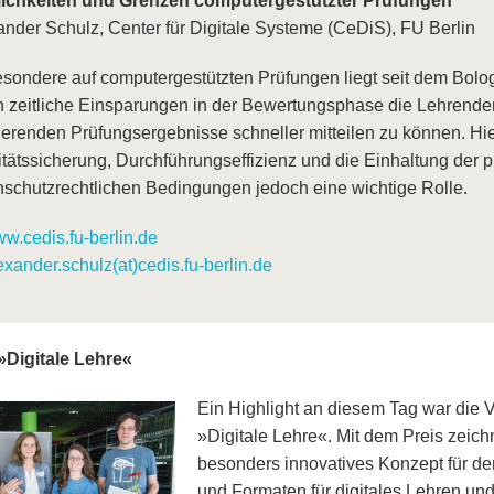
ichkeiten und Grenzen computergestützter Prüfungen
ander Schulz, Center für Digitale Systeme (CeDiS), FU Berlin
esondere auf computergestützten Prüfungen liegt seit dem Bolo
h zeitliche Einsparungen in der Bewertungsphase die Lehrende
ierenden Prüfungsergebnisse schneller mitteilen zu können. Hie
itätssicherung, Durchführungseffizienz und die Einhaltung der 
nschutzrechtlichen Bedingungen jedoch eine wichtige Rolle.
w.cedis.fu-berlin.de
exander.schulz(at)cedis.fu-berlin.de
Digitale Lehre«
Ein Highlight an diesem Tag war die 
»Digitale Lehre«. Mit dem Preis zeich
besonders innovatives Konzept für d
und Formaten für digitales Lehren un