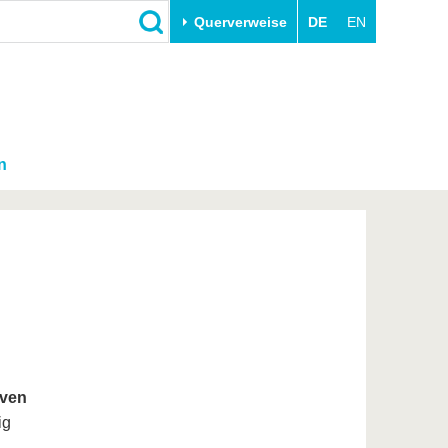
Querverweise
DE
EN
n
iven
ig