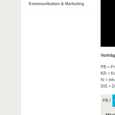
Kommunikation & Marketing
Vorträ
PB = Pr
KR = Ko
IV = Inh
DIS = D
PB I