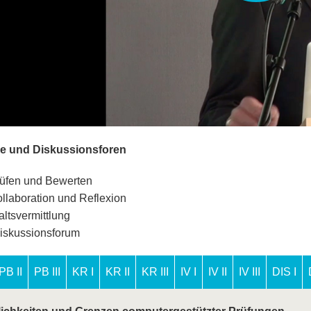
ge und Diskussionsforen
üfen und Bewerten
llaboration und Reflexion
altsvermittlung
iskussionsforum
PB II
PB III
KR I
KR II
KR III
IV I
IV II
IV III
DIS I