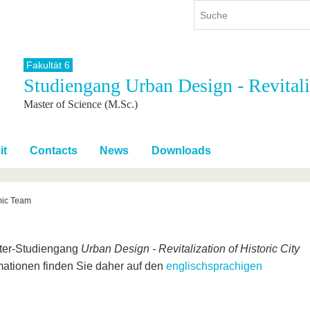
Fakultät 6
Studiengang Urban Design - Revitaliz
ium
International
Weiterbildung
Master of Science (M.Sc.)
ienangebot
Internationales Profil
Weiterbildungsangebot
dem Studium
Aus dem Ausland an die BTU
Wissenschaftliche
Weiterbildung
tudium
Mit der BTU ins Ausland
it
Contacts
News
Downloads
Kontakt
 dem Studium
Für internationale
Studierende
Kontakt
ic Team
ter-Studiengang
Urban Design - Revitalization of Historic City
rmationen finden Sie daher auf den
englischsprachigen