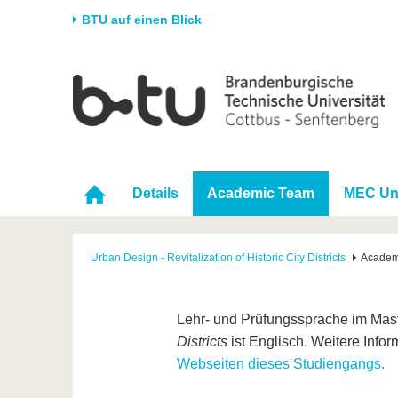
BTU auf einen Blick
Startseite
Universität
Forschung
Stud
Die BTU
Aktuelle Forschung
Stud
Struktur
Forschungsprofil
Vor 
Karriere & Engagement
Förderung
Im S
Details
Academic Team
MEC Un
Partnerschaften &
Wissenschaftlicher
Nach
Strukturwandel
Nachwuchs
Urban Design - Revitalization of Historic City Districts
Academ
Lehr- und Prüfungssprache im Mas
Districts
ist Englisch. Weitere Info
Webseiten dieses Studiengangs.