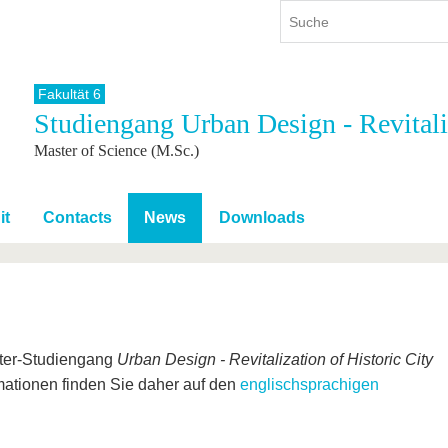
Fakultät 6
Studiengang Urban Design - Revitaliz
ium
International
Weiterbildung
Master of Science (M.Sc.)
ienangebot
Internationales Profil
Weiterbildungsangebot
dem Studium
Aus dem Ausland an die BTU
Wissenschaftliche
Weiterbildung
tudium
Mit der BTU ins Ausland
it
Contacts
News
Downloads
Kontakt
 dem Studium
Für internationale
Studierende
Kontakt
ter-Studiengang
Urban Design - Revitalization of Historic City
rmationen finden Sie daher auf den
englischsprachigen