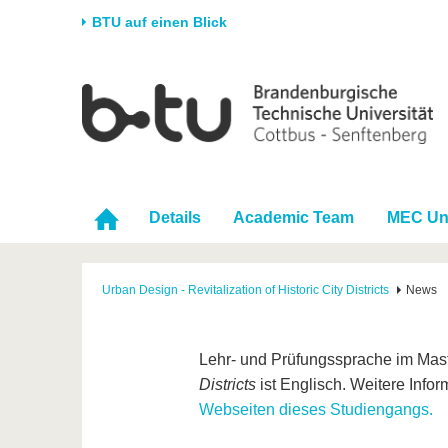
BTU auf einen Blick
Startseite
Universität
Forschung
Stud
Die BTU
Aktuelle Forschung
Stud
Struktur
Forschungsprofil
Vor 
Karriere & Engagement
Förderung
Im S
Details
Academic Team
MEC Un
Partnerschaften &
Wissenschaftlicher
Nach
Strukturwandel
Nachwuchs
Urban Design - Revitalization of Historic City Districts
News
Lehr- und Prüfungssprache im Mas
Districts
ist Englisch. Weitere Info
Webseiten dieses Studiengangs.