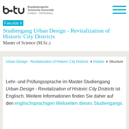
Startseite
Fakultät 6
Schließen
Studiengang Urban Design - Revitalization of
Historic City Districts
Universität
Forschung
Studium
International
Weiterbildung
Transfer
Unileben
Master of Science (M.Sc.)
Die BTU
Aktuelle
Studienangebot
Internationales
Weiterbildungsangebote
Akademische
Unsere
Forschung
Profil
Fachkräfte
Werte
Struktur
Vor dem
Wissenschaftliche
Forschungsprofil
Studium
Aus dem
Weiterbildung
Wirtschafts-
Familie &
Urban Design - Revitalization of Historic City Districts
Details
Structure
Karriere
Ausland
und
Dual
&
Förderung
Im
Kontakt
an die
Forschungskooperati
Career
Engagement
Studium
BTU
Wissenschaftlicher
Gründen
Sport &
Lehr- und Prüfungssprache im Master-Studiengang
Partnerschaften
Nachwuchs
Nach
Mit der
an der
Gesundhei
&
dem
Urban Design - Revitalization of Historic City Districts
ist
BTU ins
BTU
Strukturwandel
Studium
BTU &
Englisch. Weitere Informationen finden Sie daher auf
Ausland
Innovative
Region
den
englischsprachigen Webseiten dieses Studiengangs.
Für
Transferprojekte
erleben
internationale
Lernen
Studierende
Sie uns
Kontakt
kennen