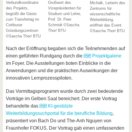
Verbundkoordinator
Grußwort des
Michalk, Leiterin des
des Projekts,
Vizepräsidenten für
Zentrums für
begrüßt die Gäste
Studium und Lehre,
wissenschaftliche
zum Transfertag im
Prof. Dr. Peer
Weiterbildung,
Cottbuser
Schmidt ©Sascha
eröffnet das Event
Gründungszentrum
Thor/ BTU
©Sascha Thor/ BTU
©Sascha Thor/ BTU
Nach der Eröffnung begaben sich die Teilnehmenden auf
einen geführten Rundgang durch die
Projektgalerie
im Foyer. Die Ausstellungen boten Einblicke in die
Anwendungen und die praktischen Auswirkungen der
innovativen Lernprozesspiloten.
Das Vormittagsprogramm wurde durch zwei bedeutende
Vorträge im Gelben Saal bereichert. Der erste Vortrag
behandelte das
KI-gestützte
Weiterbildungssuchportal für die berufliche Bildung
,
präsentiert von Bach Do und The-Anh Nguyen von
Fraunhofer FOKUS. Der Vortrag gab einen umfassenden