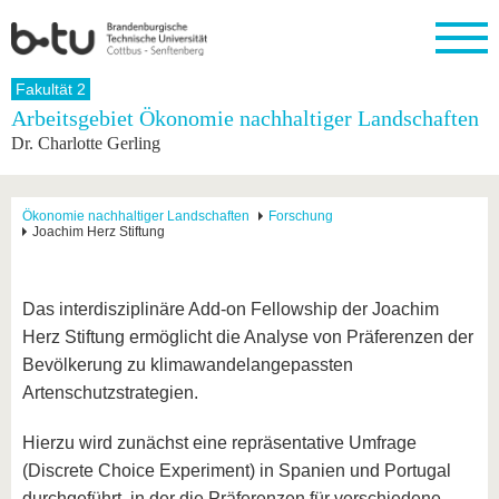
Startseite
Fakultät 2
Schließen
Arbeitsgebiet Ökonomie nachhaltiger Landschaften
Dr. Charlotte Gerling
Universität
Forschung
Studium
International
Weiterbildung
Transfer
Unileben
Die BTU
Aktuelle
Studienangebot
Internationales
Weiterbildungsangebote
Akademische
Unsere
Forschung
Profil
Fachkräfte
Werte
Struktur
Vor dem
Wissenschaftliche
Ökonomie nachhaltiger Landschaften
Forschung
Joachim Herz Stiftung
Forschungsprofil
Studium
Aus dem
Weiterbildung
Wirtschafts-
Familie &
Karriere
Ausland
und
Dual
&
Förderung
Im
Kontakt
an die
Forschungskooperati
Career
Engagement
Studium
BTU
Wissenschaftlicher
Das interdisziplinäre Add-on Fellowship der Joachim
Gründen
Sport &
Partnerschaften
Nachwuchs
Nach
Mit der
an der
Gesundhei
Herz Stiftung ermöglicht die Analyse von Präferenzen der
&
dem
BTU ins
BTU
Strukturwandel
Studium
BTU &
Bevölkerung zu klimawandelangepassten
Ausland
Innovative
Region
Artenschutzstrategien.
Für
Transferprojekte
erleben
internationale
Lernen
Hierzu wird zunächst eine repräsentative Umfrage
Studierende
Sie uns
(Discrete Choice Experiment) in Spanien und Portugal
Kontakt
kennen
durchgeführt, in der die Präferenzen für verschiedene