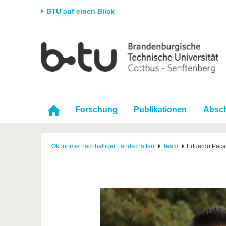
BTU auf einen Blick
Startseite
Universität
Forschung
Stud
Die BTU
Aktuelle Forschung
Stud
Struktur
Forschungsprofil
Vor 
Karriere & Engagement
Förderung
Im S
Forschung
Publikationen
Absch
Partnerschaften &
Wissenschaftlicher
Nach
Strukturwandel
Nachwuchs
Ökonomie nachhaltiger Landschaften
Team
Eduardo Paca