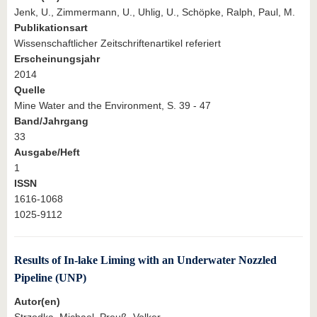
Jenk, U., Zimmermann, U., Uhlig, U., Schöpke, Ralph, Paul, M.
Publikationsart
Wissenschaftlicher Zeitschriftenartikel referiert
Erscheinungsjahr
2014
Quelle
Mine Water and the Environment, S. 39 - 47
Band/Jahrgang
33
Ausgabe/Heft
1
ISSN
1616-1068
1025-9112
Results of In-lake Liming with an Underwater Nozzled
Pipeline (UNP)
Autor(en)
Strzodka, Michael, Preuß, Volker