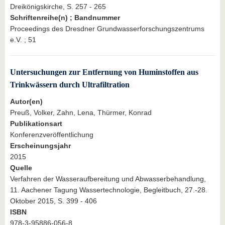
Dreikönigskirche, S. 257 - 265
Schriftenreihe(n) ; Bandnummer
Proceedings des Dresdner Grundwasserforschungszentrums
e.V. ; 51
Untersuchungen zur Entfernung von Huminstoffen aus
Trinkwässern durch Ultrafiltration
Autor(en)
Preuß, Volker, Zahn, Lena, Thürmer, Konrad
Publikationsart
Konferenzveröffentlichung
Erscheinungsjahr
2015
Quelle
Verfahren der Wasseraufbereitung und Abwasserbehandlung,
11. Aachener Tagung Wassertechnologie, Begleitbuch, 27.-28.
Oktober 2015, S. 399 - 406
ISBN
978-3-95886-056-8