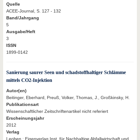
Quelle
ACEE-Journal, S. 127 - 132
Band/Jahrgang
5
Ausgabe/Heft
3
ISSN
1899-0142
Sanierung saurer Seen und schadstoffhaltiger Schlämme
mittels CO2-Injektion
Autor(en)
Beitinger, Eberhard, Preuß, Volker, Thomas, J., Großkinsky, H.
Publikationsart
Wissenschaftlicher Zeitschriftenartikel nicht referiert
Erscheinungsjahr
2012
Verlag
Leoben : Eigenverlag Inst. für Nachhaltige Abfallwirtschaft und