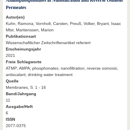
Aminophosphonates in Nanofiltration and Reverse Osmosis
Permeates
Autor(en)
Kuhn, Ramona, Vornholt, Carsten, Preuß, Volker, Bryant, Isaac
Mbir, Martienssen, Marion
Publikationsart
Wissenschaftlicher Zeitschriftenartikel referiert
Erscheinungsjahr
2021
Freie Schlagworte
ATMP; AMPA; phosphonates; nanofiltration; reverse osmosis;
antiscalant; drinking water treatment
Quelle
Membranes, S. 1 - 16
Band/Jahrgang
11
Ausgabe/Heft
6
ISSN
2077-0375