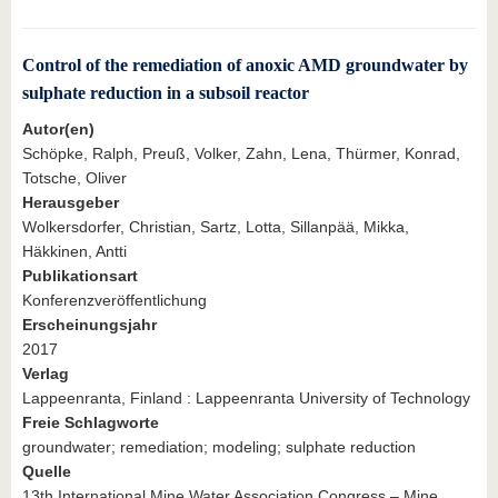
Control of the remediation of anoxic AMD groundwater by
sulphate reduction in a subsoil reactor
Autor(en)
Schöpke, Ralph, Preuß, Volker, Zahn, Lena, Thürmer, Konrad,
Totsche, Oliver
Herausgeber
Wolkersdorfer, Christian, Sartz, Lotta, Sillanpää, Mikka,
Häkkinen, Antti
Publikationsart
Konferenzveröffentlichung
Erscheinungsjahr
2017
Verlag
Lappeenranta, Finland : Lappeenranta University of Technology
Freie Schlagworte
groundwater; remediation; modeling; sulphate reduction
Quelle
13th International Mine Water Association Congress – Mine