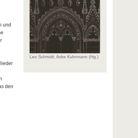
n und
he
r
Leo Schmidt, Anke Kuhrmann (Hg.)
lieder
n
as den