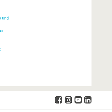
e und
een
t