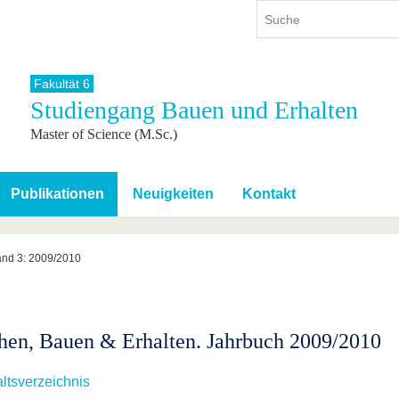
Fakultät 6
Studiengang Bauen und Erhalten
ium
International
Weiterbildung
Master of Science (M.Sc.)
ienangebot
Internationales Profil
Weiterbildungsangebot
dem Studium
Aus dem Ausland an die BTU
Wissenschaftliche
Weiterbildung
tudium
Mit der BTU ins Ausland
Publikationen
Neuigkeiten
Kontakt
Kontakt
 dem Studium
Für internationale
Studierende
Kontakt
nd 3: 2009/2010
hen, Bauen & Erhalten. Jahrbuch 2009/2010
altsverzeichnis