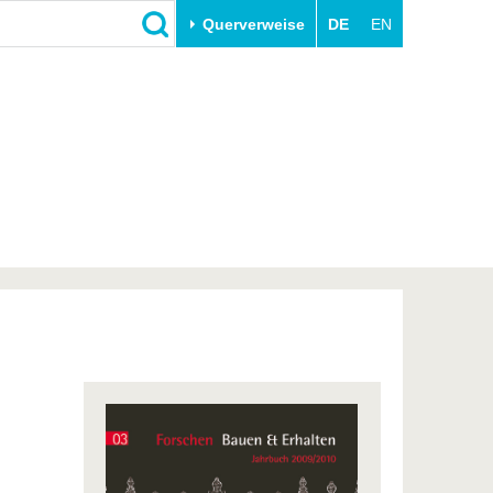
Querverweise
DE
EN
Schließen
Transfer
Unileben
e
Akademische Fachkräfte
Unsere Werte
Wirtschafts- und
Familie & Dual Career
Forschungskooperationen
Sport & Gesundheit
Gründen an der BTU
BTU & Region erleben
Innovative Transferprojekte
Lernen Sie uns kennen