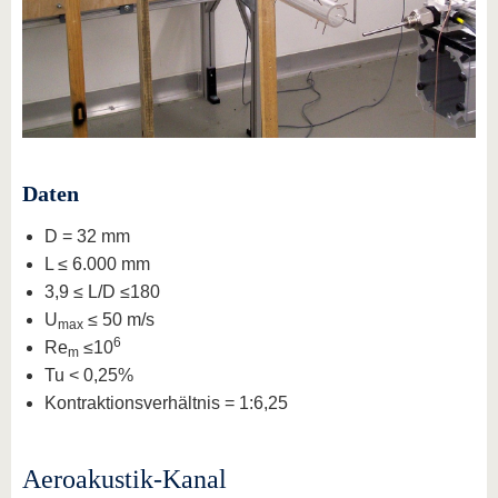
Daten
D = 32 mm
L ≤ 6.000 mm
3,9 ≤ L/D ≤180
U
≤ 50 m/s
max
6
Re
≤10
m
Tu < 0,25%
Kontraktionsverhältnis = 1:6,25
Aeroakustik-Kanal