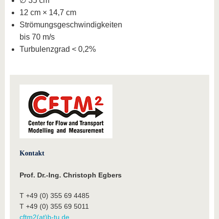
∅ 35 cm
12 cm × 14,7 cm
Strömungsgeschwindigkeiten
bis 70 m/s
Turbulenzgrad < 0,2%
Kontakt
Prof. Dr.-Ing. Christoph Egbers
T +49 (0) 355 69 4485
T +49 (0) 355 69 5011
cftm2(at)b-tu.de