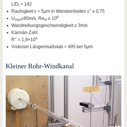
L/D
= 142
i
+
Rauhigkeit ε = 5μm in Wandeinheiten ε
≤ 0,75
6
U
≤80m/s, Re
≤ 10
max
m
Wandreibungsgeschwindigkeit ≤ 3m/s
Kármán-Zahl
+
4
R
= 1,9×10
Viskoser Längenmaßstab = 495 bei 5μm
Kleiner Rohr-Windkanal