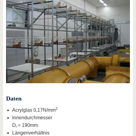
Daten
2
Acrylglas 0,17N/mm
Innendurchmesser
D
= 190mm
i
Längenverhältnis