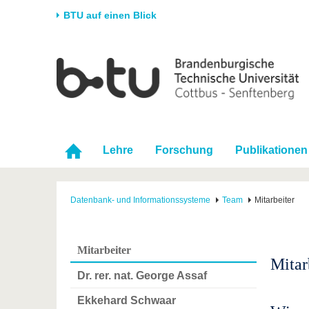
BTU auf einen Blick
Startseite
Universität
Forschung
Stud
Die BTU
Aktuelle Forschung
Stud
Struktur
Forschungsprofil
Vor 
Karriere & Engagement
Förderung
Im S
Lehre
Forschung
Publikationen
Partnerschaften &
Wissenschaftlicher
Nach
Strukturwandel
Nachwuchs
Datenbank- und Informationssysteme
Team
Mitarbeiter
Mitarbeiter
Mitar
Dr. rer. nat. George Assaf
Ekkehard Schwaar