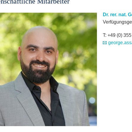
nschaftliche Mitarbeiter
Dr. rer. nat.
Verfügungsge
T: +49 (0) 35
george.assa