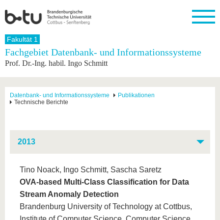
Startseite
Fakultät 1
Schließen
Fachgebiet Datenbank- und Informationssysteme
Prof. Dr.-Ing. habil. Ingo Schmitt
Universität
Forschung
Studium
International
Weiterbildung
Transfer
Unileben
Die BTU
Aktuelle
Studienangebot
Internationales
Weiterbildungsangebote
Akademische
Unsere
Forschung
Profil
Fachkräfte
Werte
Struktur
Vor dem
Wissenschaftliche
Datenbank- und Informationssysteme
Publikationen
Technische Berichte
Forschungsprofil
Studium
Aus dem
Weiterbildung
Wirtschafts-
Familie &
Karriere
Ausland
und
Dual
&
Förderung
Im
Kontakt
an die
Forschungskooperati
Career
Engagement
Studium
BTU
Wissenschaftlicher
Gründen
Sport &
2013
Partnerschaften
Nachwuchs
Nach
Mit der
an der
Gesundhei
&
dem
BTU ins
BTU
Strukturwandel
Studium
BTU &
Ausland
Tino Noack, Ingo Schmitt, Sascha Saretz
Innovative
Region
Für
Transferprojekte
erleben
OVA-based Multi-Class Classification for Data
internationale
Lernen
Stream Anomaly Detection
Studierende
Sie uns
Brandenburg University of Technology at Cottbus,
Kontakt
kennen
Institute of Computer Science, Computer Science