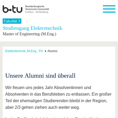
Startseite
Fakultät 3
Schließen
Studiengang Elektrotechnik
Master of Engineering (M.Eng.)
Universität
Forschung
Studium
International
Weiterbildung
Transfer
Unileben
Die BTU
Aktuelle
Studienangebot
Internationales
Weiterbildungsangebote
Akademische
Unsere
Forschung
Profil
Fachkräfte
Werte
Struktur
Vor dem
Wissenschaftliche
Elektrotechnik, M.Eng., FH
Alumni
Forschungsprofil
Studium
Aus dem
Weiterbildung
Wirtschafts-
Familie &
Karriere
Ausland
und
Dual
&
Förderung
Im
Kontakt
an die
Forschungskooperati
Career
Engagement
Studium
BTU
Wissenschaftlicher
Gründen
Sport &
Unsere Alumni sind überall
Partnerschaften
Nachwuchs
Nach
Mit der
an der
Gesundhei
&
dem
BTU ins
BTU
Strukturwandel
Studium
BTU &
Wir freuen uns jedes Jahr Absolventinnen und
Ausland
Innovative
Region
Absolventen in das Berufsleben zu entlassen. Ein großer
Für
Transferprojekte
erleben
Teil der ehemaligen Studierenden bleibt in der Region,
internationale
Lernen
Studierende
aber 2/3 gehen ziehen auch weiter weg.
Sie uns
Kontakt
kennen