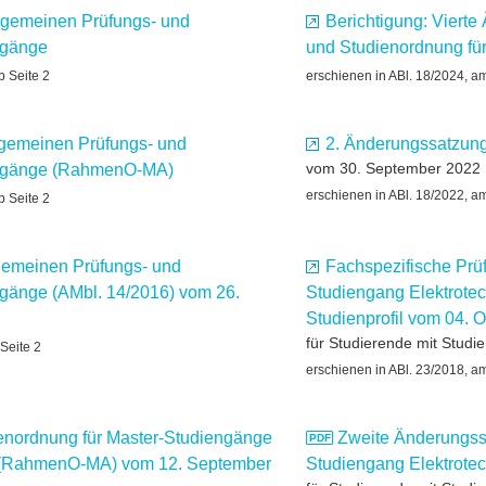
lgemeinen Prüfungs- und
Berichtigung: Viert
ngänge
und Studienordnung fü
b Seite 2
erschienen in ABl. 18/2024, a
lgemeinen Prüfungs- und
2. Änderungssatzun
vom 30. September 2022
engänge (RahmenO-MA)
erschienen in ABl. 18/2022, a
b Seite 2
gemeinen Prüfungs- und
Fachspezifische Prü
ngänge (AMbl. 14/2016) vom 26.
Studiengang Elektrote
Studienprofil vom 04. 
für Studierende mit Stud
Seite 2
erschienen in ABl. 23/2018, a
enordnung für Master-Studiengänge
Zweite Änderungssa
g (RahmenO-MA) vom 12. September
Studiengang Elektrote