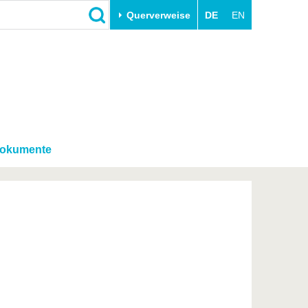
Querverweise
DE
EN
Schließen
Transfer
Unileben
e
Akademische Fachkräfte
Unsere Werte
Wirtschafts- und
Familie & Dual Career
Forschungskooperationen
Sport & Gesundheit
okumente
Gründen an der BTU
BTU & Region erleben
Innovative Transferprojekte
Lernen Sie uns kennen