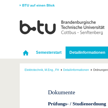
BTU auf einen Blick
Startseite
Universität
Forschung
Stud
Die BTU
Aktuelle Forschung
Stud
Struktur
Forschungsprofil
Vor 
Karriere & Engagement
Förderung
Im S
Semesterstart
Detailinformationen
Partnerschaften &
Wissenschaftlicher
Nach
Strukturwandel
Nachwuchs
Elektrotechnik, M.Eng., FH
Detailinformationen
Ordnungen
Dokumente
Prüfungs- / Studienordnung