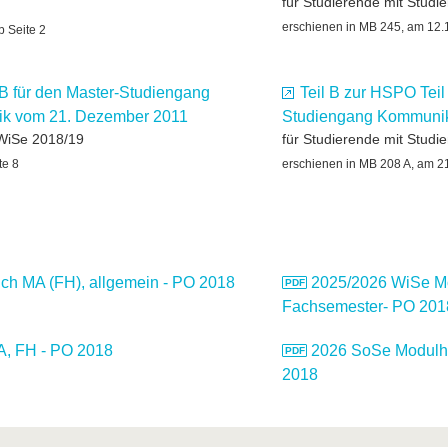
für Studierende mit Stud
erschienen in MB 245, am 12.1
b Seite 2
 B für den Master-Studiengang
Teil B zur HSPO Teil 
nik vom 21. Dezember 2011
Studiengang Kommunika
 WiSe 2018/19
für Studierende mit Stud
te 8
erschienen in MB 208 A, am 21
h MA (FH), allgemein - PO 2018
2025/2026 WiSe Mo
Fachsemester- PO 201
, FH - PO 2018
2026 SoSe Modulha
2018