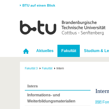
BTU auf einen Blick
Startseite
Universität
Forschung
Stud
Die BTU
Aktuelle Forschung
Stud
Struktur
Forschungsprofil
Vor 
Aktuelles
Fakultät
Studium & Le
Karriere & Engagement
Förderung
Im S
Partnerschaften &
Wissenschaftlicher
Nach
Strukturwandel
Nachwuchs
Fakultät 3
Fakultät
Intern
Intern
Inter
Informations- und
Weiterbildungsmaterialien
For