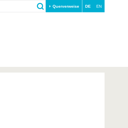
Querverweise
DE
EN
Schließen
Transfer
Unileben
e
Akademische Fachkräfte
Unsere Werte
Wirtschafts- und
Familie & Dual Career
Forschungskooperationen
Sport & Gesundheit
Gründen an der BTU
BTU & Region erleben
Innovative Transferprojekte
Lernen Sie uns kennen