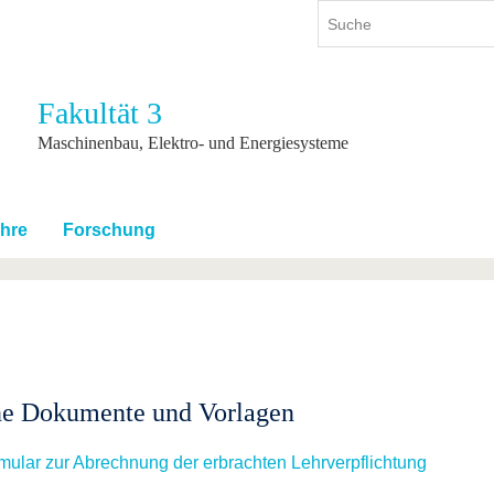
Fakultät 3
ium
International
Weiterbildung
Maschinenbau, Elektro- und Energiesysteme
ienangebot
Internationales Profil
Weiterbildungsangebot
dem Studium
Aus dem Ausland an die BTU
Wissenschaftliche
Weiterbildung
hre
Forschung
tudium
Mit der BTU ins Ausland
Kontakt
 dem Studium
Für internationale
Studierende
Kontakt
ne Dokumente und Vorlagen
mular zur Abrechnung der erbrachten Lehrverpflichtung