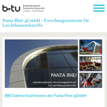
Startseite
Panta Rhei gGmbH - Forschungszentrum für
Schließen
Leichtbauwerkstoffe
Universität
Forschung
Studium
International
Weiterbildung
Transfer
Unileben
Die BTU
Aktuelle
Studienangebot
Internationales
Weiterbildungsangebote
Akademische
Unsere
Forschung
Profil
Fachkräfte
Werte
Struktur
Vor dem
Wissenschaftliche
Forschungsprofil
Studium
Aus dem
Weiterbildung
Wirtschafts-
Familie &
Karriere
Ausland
und
Dual
&
Förderung
Im
Kontakt
an die
Forschungskooperati
Career
Engagement
Studium
BTU
Wissenschaftlicher
Gründen
Sport &
Partnerschaften
Nachwuchs
Nach
Mit der
an der
Gesundhei
&
dem
BTU ins
BTU
Strukturwandel
Studium
BTU &
Ausland
Innovative
Region
Für
Transferprojekte
erleben
internationale
Lernen
Datenschutzhinweis der Panta Rhei gGmbH
Studierende
Sie uns
Kontakt
kennen