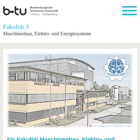
Startseite
Fakultät 3
Schließen
Maschinenbau, Elektro- und Energiesysteme
Universität
Forschung
Studium
International
Weiterbildung
Transfer
Unileben
Die BTU
Aktuelle
Studienangebot
Internationales
Weiterbildungsangebote
Akademische
Unsere
Forschung
Profil
Fachkräfte
Werte
Struktur
Vor dem
Wissenschaftliche
Forschungsprofil
Studium
Aus dem
Weiterbildung
Wirtschafts-
Familie &
Karriere
Ausland
und
Dual
&
Förderung
Im
Kontakt
an die
Forschungskooperati
Career
Engagement
Studium
BTU
Wissenschaftlicher
Gründen
Sport &
Partnerschaften
Nachwuchs
Nach
Mit der
an der
Gesundhei
&
dem
BTU ins
BTU
Strukturwandel
Studium
BTU &
Ausland
Innovative
Region
Für
Transferprojekte
erleben
internationale
Lernen
Studierende
Sie uns
Kontakt
kennen
Als Fakultät Maschinenbau, Elektro- und