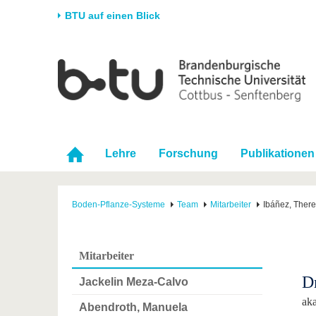
BTU auf einen Blick
Startseite
Universität
Forschung
Stud
Die BTU
Aktuelle Forschung
Stud
Struktur
Forschungsprofil
Vor 
Karriere & Engagement
Förderung
Im S
Lehre
Forschung
Publikationen
Partnerschaften &
Wissenschaftlicher
Nach
Strukturwandel
Nachwuchs
Boden-Pflanze-Systeme
Team
Mitarbeiter
Ibáñez, Ther
Mitarbeiter
D
Jackelin Meza-Calvo
aka
Abendroth, Manuela