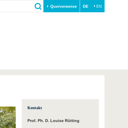
Querverweise
DE
EN
Schließen
Transfer
Unileben
e
Akademische Fachkräfte
Unsere Werte
Wirtschafts- und
Familie & Dual Career
Forschungskooperationen
Sport & Gesundheit
Gründen an der BTU
BTU & Region erleben
Innovative Transferprojekte
Lernen Sie uns kennen
Kontakt
Prof. Ph. D. Louise Rütting