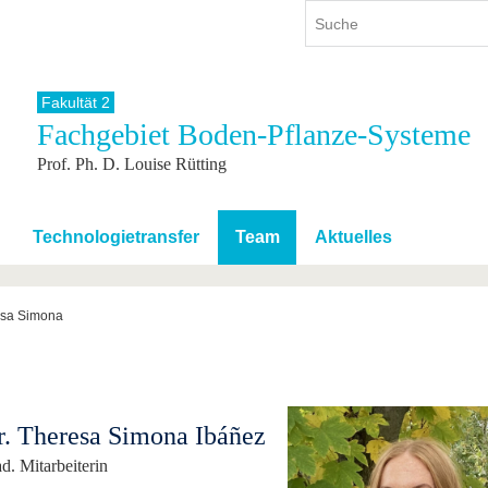
Fakultät 2
Fachgebiet Boden-Pflanze-Systeme
ium
International
Weiterbildung
Prof. Ph. D. Louise Rütting
ienangebot
Internationales Profil
Weiterbildungsangebot
dem Studium
Aus dem Ausland an die BTU
Wissenschaftliche
Weiterbildung
tudium
Mit der BTU ins Ausland
Technologietransfer
Team
Aktuelles
Kontakt
 dem Studium
Für internationale
Studierende
Kontakt
esa Simona
r. Theresa Simona Ibáñez
d. Mitarbeiterin