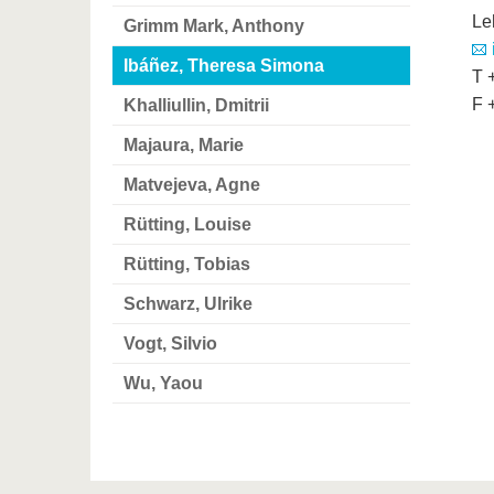
Le
Grimm Mark, Anthony
Ibáñez, Theresa Simona
T 
F 
Khalliullin, Dmitrii
Majaura, Marie
Matvejeva, Agne
Rütting, Louise
Rütting, Tobias
Schwarz, Ulrike
Vogt, Silvio
Wu, Yaou