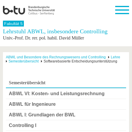
Startseite
Fakultät 5
Schließen
Lehrstuhl ABWL, insbesondere Controlling
Univ.-Prof. Dr. rer. pol. habil. David Müller
Universität
Forschung
Studium
International
Weiterbildung
Transfer
Unileben
Die BTU
Aktuelle
Studienangebot
Internationales
Weiterbildungsangebote
Akademische
Unsere
Forschung
Profil
Fachkräfte
Werte
Struktur
Vor dem
Wissenschaftliche
ABWL und Besondere des Rechnungswesens und Controlling
Lehre
Semesterübersicht
Softwarebasierte Entscheidungsunterstützung
Forschungsprofil
Studium
Aus dem
Weiterbildung
Wirtschafts-
Familie &
Karriere
Ausland
und
Dual
&
Förderung
Im
Kontakt
an die
Forschungskooperati
Career
Engagement
Studium
BTU
Wissenschaftlicher
Gründen
Sport &
Semesterübersicht
Partnerschaften
Nachwuchs
Nach
Mit der
an der
Gesundhei
&
dem
BTU ins
BTU
ABWL VI: Kosten- und Leistungsrechnung
Strukturwandel
Studium
BTU &
Ausland
Innovative
Region
ABWL für Ingenieure
Für
Transferprojekte
erleben
internationale
ABWL I: Grundlagen der BWL
Lernen
Studierende
Sie uns
Controlling I
Kontakt
kennen