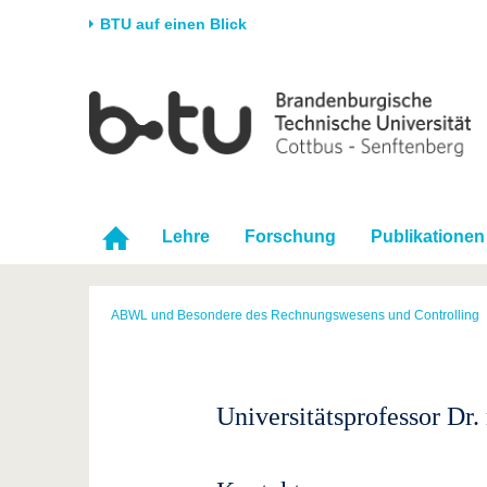
BTU auf einen Blick
Startseite
Universität
Forschung
Stud
Die BTU
Aktuelle Forschung
Stud
Struktur
Forschungsprofil
Vor 
Karriere & Engagement
Förderung
Im S
Lehre
Forschung
Publikationen
Partnerschaften &
Wissenschaftlicher
Nach
Strukturwandel
Nachwuchs
ABWL und Besondere des Rechnungswesens und Controlling
Universitätsprofessor Dr. 