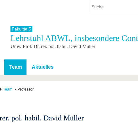
Fakultät 5
Lehrstuhl ABWL, insbesondere Cont
ium
International
Weiterbildung
Univ.-Prof. Dr. rer. pol. habil. David Müller
ienangebot
Internationales Profil
Weiterbildungsangebot
dem Studium
Aus dem Ausland an die BTU
Wissenschaftliche
Weiterbildung
tudium
Mit der BTU ins Ausland
Team
Aktuelles
Kontakt
 dem Studium
Für internationale
Studierende
Kontakt
Team
Professor
rer. pol. habil. David Müller