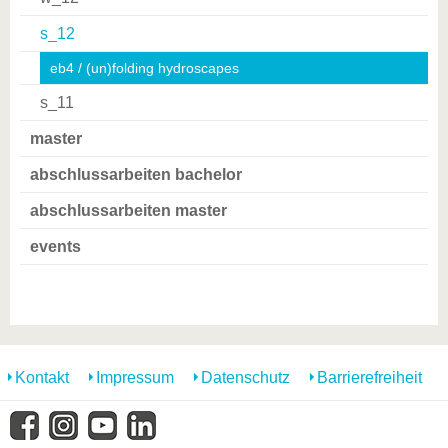
s_12
eb4 / (un)folding hydroscapes
s_11
master
abschlussarbeiten bachelor
abschlussarbeiten master
events
Kontakt
Impressum
Datenschutz
Barrierefreiheit