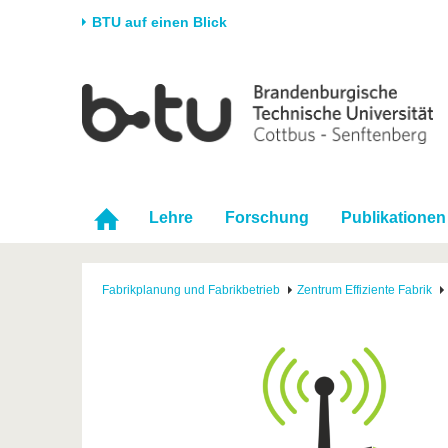
BTU auf einen Blick
Startseite
Universität
Forschung
Stud
Die BTU
Aktuelle Forschung
Stud
Struktur
Forschungsprofil
Vor 
Karriere & Engagement
Förderung
Im S
Lehre
Forschung
Publikationen
Partnerschaften &
Wissenschaftlicher
Nach
Strukturwandel
Nachwuchs
Fabrikplanung und Fabrikbetrieb
Zentrum Effiziente Fabrik