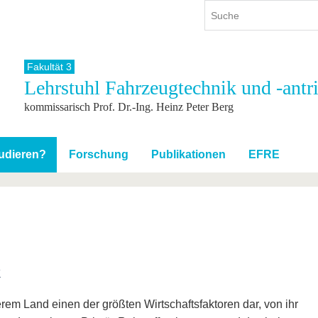
Fakultät 3
Lehrstuhl Fahrzeugtechnik und -antr
ium
International
Weiterbildung
kommissarisch Prof. Dr.-Ing. Heinz Peter Berg
ienangebot
Internationales Profil
Weiterbildungsangebot
dem Studium
Aus dem Ausland an die BTU
Wissenschaftliche
Weiterbildung
tudium
Mit der BTU ins Ausland
udieren?
Forschung
Publikationen
EFRE
Kontakt
 dem Studium
Für internationale
Studierende
Kontakt
k
erem Land einen der größten Wirtschaftsfaktoren dar, von ihr