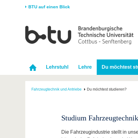
BTU auf einen Blick
Startseite
Universität
Forschung
Stud
Die BTU
Aktuelle Forschung
Stud
Struktur
Forschungsprofil
Vor 
Karriere & Engagement
Förderung
Im S
Lehrstuhl
Lehre
Du möchtest st
Partnerschaften &
Wissenschaftlicher
Nach
Strukturwandel
Nachwuchs
Fahrzeugtechnik und Antriebe
Du möchtest studieren?
Studium Fahrzeugtechni
Die Fahrzeugindustrie stellt in uns