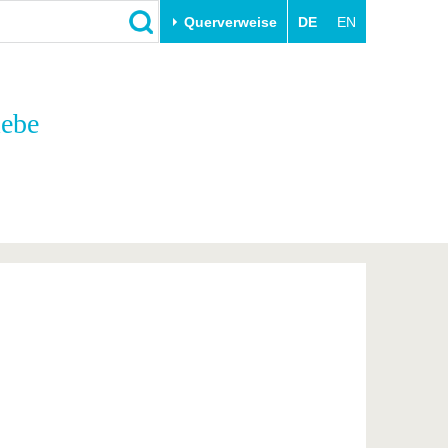
Querverweise
DE
EN
Schließen
iebe
Transfer
Unileben
e
Akademische Fachkräfte
Unsere Werte
Wirtschafts- und
Familie & Dual Career
Forschungskooperationen
Sport & Gesundheit
Gründen an der BTU
BTU & Region erleben
Innovative Transferprojekte
Lernen Sie uns kennen