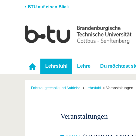
BTU auf einen Blick
Startseite
Universität
Forschung
Stud
Die BTU
Aktuelle Forschung
Stud
Struktur
Forschungsprofil
Vor 
Karriere & Engagement
Förderung
Im S
Lehrstuhl
Lehre
Du möchtest st
Partnerschaften &
Wissenschaftlicher
Nach
Strukturwandel
Nachwuchs
Fahrzeugtechnik und Antriebe
Lehrstuhl
Veranstaltungen
Veranstaltungen