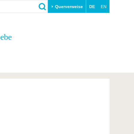
Querverweise
DE
EN
Schließen
iebe
Transfer
Unileben
e
Akademische Fachkräfte
Unsere Werte
Wirtschafts- und
Familie & Dual Career
Forschungskooperationen
Sport & Gesundheit
Gründen an der BTU
BTU & Region erleben
Innovative Transferprojekte
Lernen Sie uns kennen