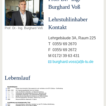
Burghard Voß
Lehrstuhlinhaber
Kontakt
Prof. Dr.- Ing. Burghard Voß
Lehrgebäude 3A, Raum 225
T 0355/ 69 2670
F 0355/ 69 2672
M 0172/ 39 63 431‬
burghard.voss(at)b-tu.de
Lebenslauf