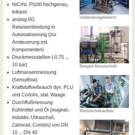
NiCrNi, Pt100 hochgenau,
Infrarot
Vorbereitungsbereich
analog I/O,
Relaiseinbindung in
Automatisierung (zur
Ansteuerung ext.
Komponenten)
Druckmessstellen (-0,75 ...
10 bar)
Beispiel Messtechnik
Luftmassenmessung
(Sensyflow)
Kraftstoffverbrauch dyn. PLU
und Coriolis, stat. Waage
Durchflußmessung
Kühlmittel und Öl (magnet.-
Messtechnikaufbau
induktiv, Ultraschall,
Zahnrad, Coriolis) von DN
10 ... DN 40