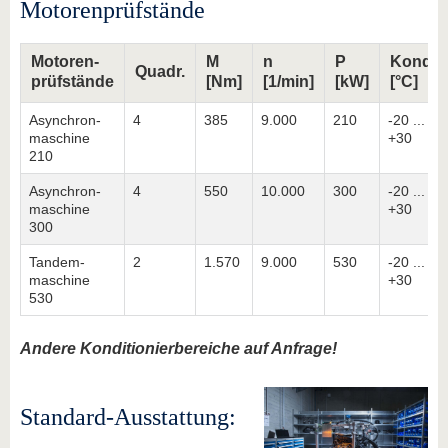
Motorenprüfstände
Motoren-
M
n
P
Kondit.
Quadr.
prüfstände
[Nm]
[1/min]
[kW]
[°C]
Asynchron-
4
385
9.000
210
-20 ...
maschine
+30
210
Asynchron-
4
550
10.000
300
-20 ...
maschine
+30
300
Tandem-
2
1.570
9.000
530
-20 ...
maschine
+30
530
Andere Konditionierbereiche auf Anfrage!
Standard-Ausstattung: