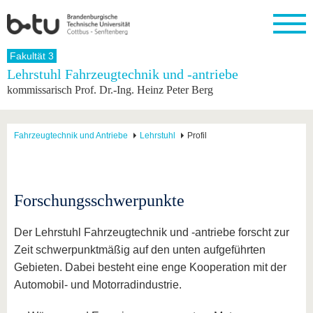
Startseite
Fakultät 3
Schließen
Lehrstuhl Fahrzeugtechnik und -antriebe
kommissarisch Prof. Dr.-Ing. Heinz Peter Berg
Universität
Forschung
Studium
International
Weiterbildung
Transfer
Unileben
Die BTU
Aktuelle
Studienangebot
Internationales
Weiterbildungsangebote
Akademische
Unsere
Forschung
Profil
Fachkräfte
Werte
Struktur
Vor dem
Wissenschaftliche
Fahrzeugtechnik und Antriebe
Lehrstuhl
Profil
Forschungsprofil
Studium
Aus dem
Weiterbildung
Wirtschafts-
Familie &
Karriere
Ausland
und
Dual
&
Förderung
Im
Kontakt
an die
Forschungskooperati
Career
Engagement
Studium
BTU
Wissenschaftlicher
Gründen
Sport &
Forschungsschwerpunkte
Partnerschaften
Nachwuchs
Nach
Mit der
an der
Gesundhei
&
dem
BTU ins
BTU
Strukturwandel
Studium
BTU &
Der Lehrstuhl Fahrzeugtechnik und -antriebe forscht zur
Ausland
Innovative
Region
Zeit schwerpunktmäßig auf den unten aufgeführten
Für
Transferprojekte
erleben
Gebieten. Dabei besteht eine enge Kooperation mit der
internationale
Lernen
Studierende
Automobil- und Motorradindustrie.
Sie uns
Kontakt
kennen