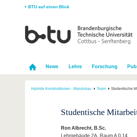
BTU auf einen Blick
Startseite
Universität
Forschung
Stud
Die BTU
Aktuelle Forschung
Stud
Struktur
Forschungsprofil
Vor 
Karriere & Engagement
Förderung
Im S
News
Lehre
Forschung
Pub
Partnerschaften &
Wissenschaftlicher
Nach
Strukturwandel
Nachwuchs
Hybride Konstruktionen - Massivbau
Team
Studentische Mi
Studentische Mitarbei
Ron Albrecht, B.Sc.
Lehrgebäude 2A, Raum A 0.14