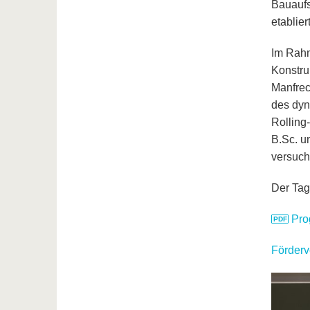
Bauaufs
etabliert
Im Rahm
Konstru
Manfrec
des dyn
Rolling
B.Sc. u
versuch
Der Tag
Pro
Förderv