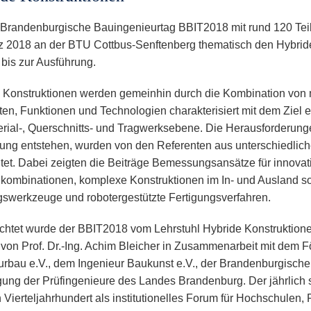
 Brandenburgische Bauingenieurtag BBIT2018 mit rund 120 Te
z 2018 an der BTU Cottbus-Senftenberg thematisch den Hybrid
 bis zur Ausführung.
 Konstruktionen werden gemeinhin durch die Kombination von 
en, Funktionen und Technologien charakterisiert mit dem Ziel e
erial-, Querschnitts- und Tragwerksebene. Die Herausforderung
ung entstehen, wurden von den Referenten aus unterschiedlic
tet. Dabei zeigten die Beiträge Bemessungsansätze für innovat
lkombinationen, komplexe Konstruktionen im In- und Ausland so
swerkzeuge und robotergestützte Fertigungsverfahren.
chtet wurde der BBIT2018 vom Lehrstuhl Hybride Konstruktione
 von Prof. Dr.-Ing. Achim Bleicher in Zusammenarbeit mit dem F
urbau e.V., dem Ingenieur Baukunst e.V., der Brandenburgisch
gung der Prüfingenieure des Landes Brandenburg. Der jährlich s
n Vierteljahrhundert als institutionelles Forum für Hochschulen,