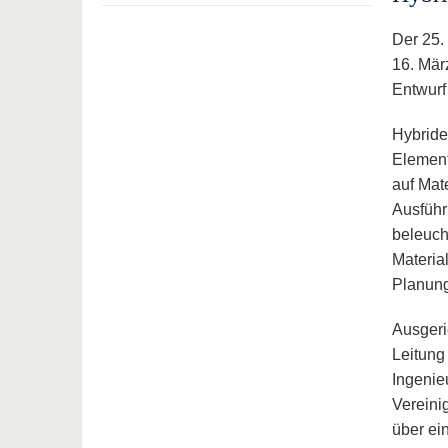
Der 25.
16. Mär
Entwurf
Hybride
Element
auf Mat
Ausführ
beleuch
Materia
Planung
Ausgeri
Leitung
Ingenie
Vereini
über ei