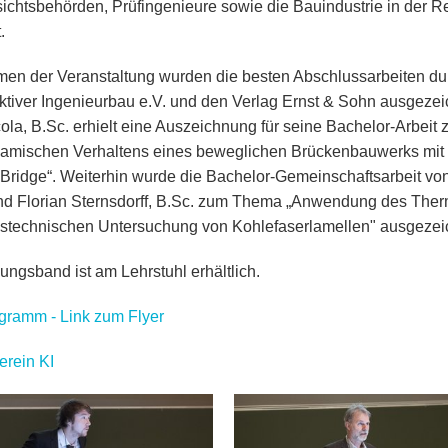
ichtsbehörden, Prüfingenieure sowie die Bauindustrie in der R
.
en der Veranstaltung wurden die besten Abschlussarbeiten du
ktiver Ingenieurbau e.V. und den Verlag Ernst & Sohn ausgeze
ola, B.Sc. erhielt eine Auszeichnung für seine Bachelor-Arbei
amischen Verhaltens eines beweglichen Brückenbauwerks mit 
-Bridge“. Weiterhin wurde die Bachelor-Gemeinschaftsarbeit v
nd Florian Sternsdorff, B.Sc. zum Thema „Anwendung des Therm
stechnischen Untersuchung von Kohlefaserlamellen" ausgezei
ungsband ist am Lehrstuhl erhältlich.
gramm - Link zum Flyer
erein KI