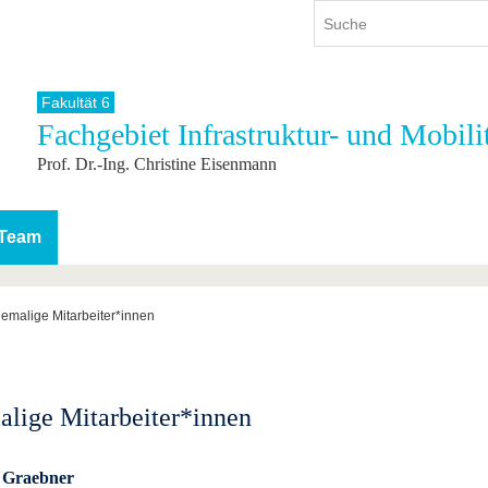
Fakultät 6
Fachgebiet Infrastruktur- und Mobili
ium
International
Weiterbildung
Prof. Dr.-Ing. Christine Eisenmann
ienangebot
Internationales Profil
Weiterbildungsangebot
dem Studium
Aus dem Ausland an die BTU
Wissenschaftliche
Weiterbildung
tudium
Mit der BTU ins Ausland
Team
Kontakt
 dem Studium
Für internationale
Studierende
Kontakt
emalige Mitarbeiter*innen
lige Mitarbeiter*innen
 Graebner