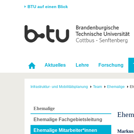
BTU auf einen Blick
Startseite
Universität
Forschung
Stud
Die BTU
Aktuelle Forschung
Stud
Struktur
Forschungsprofil
Vor 
Karriere & Engagement
Förderung
Im S
Aktuelles
Lehre
Forschung
Partnerschaften &
Wissenschaftlicher
Nach
Strukturwandel
Nachwuchs
Infrastruktur- und Mobilitätsplanung
Team
Ehemalige
Eh
Ehemalige
Ehema
Ehemalige Fachgebietsleitung
Ehemalige Mitarbeiter*innen
Markus