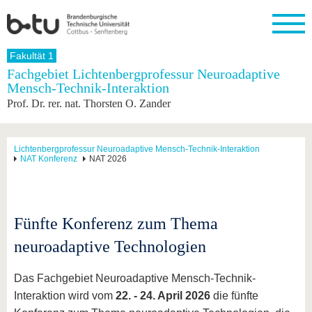
Startseite
Fakultät 1
Schließen
Fachgebiet Lichtenbergprofessur Neuroadaptive
Mensch-Technik-Interaktion
Universität
Forschung
Studium
International
Weiterbildung
Transfer
Unileben
Prof. Dr. rer. nat. Thorsten O. Zander
Die BTU
Aktuelle
Studienangebot
Internationales
Weiterbildungsangebote
Akademische
Unsere
Forschung
Profil
Fachkräfte
Werte
Struktur
Vor dem
Wissenschaftliche
Forschungsprofil
Studium
Aus dem
Weiterbildung
Wirtschafts-
Familie &
Lichtenbergprofessur Neuroadaptive Mensch-Technik-Interaktion
Karriere
NAT Konferenz
NAT 2026
Ausland
und
Dual
&
Förderung
Im
Kontakt
an die
Forschungskooperati
Career
Engagement
Studium
BTU
Wissenschaftlicher
Gründen
Sport &
Partnerschaften
Nachwuchs
Nach
Mit der
an der
Gesundhei
&
dem
Fünfte Konferenz zum Thema
BTU ins
BTU
Strukturwandel
Studium
BTU &
Ausland
Innovative
Region
neuroadaptive Technologien
Für
Transferprojekte
erleben
internationale
Lernen
Das Fachgebiet Neuroadaptive Mensch-Technik-
Studierende
Sie uns
Interaktion wird vom
22. - 24. April 2026
die fünfte
Kontakt
kennen