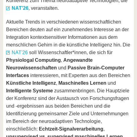
Konferenz zum Thema neuroadaptive Technologien, die
NAT'26
, veranstalten.
Aktuelle Trends in verschiedenen wissenschaftlichen
Bereichen deuten auf ein zunehmendes Interesse an der
Integration kontextsensitiver Informationen aus dem
menschlichen Gehirn in die künstliche Intelligenz hin. Die
NAT'26
soll Wissenschaftler*innen, die sich für
Physiologal Computing
,
Angewandte
Neurowissenschaften
und
Passive Brain-Computer
Interfaces
interessieren, mit Experten aus den Bereichen
Künstliche Intelligenz
,
Maschinelles Lernen
und
Intelligente Systeme
zusammenbringen. Die Hauptziele
der Konferenz sind der Austausch von Forschungsfragen
und -ergebnissen aus beiden Bereichen und die
Identifizierung gemeinsamer Ziele und Unternehmungen
im Bereich der neuroadaptiven Technologie,
einschließlich:
Echtzeit-Signalverarbeitung
,
unsupervised vs. supervised maschinelles Lernen
,