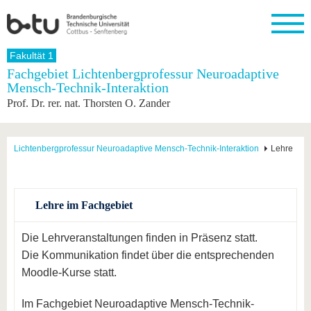
Startseite
Fakultät 1
Schließen
Fachgebiet Lichtenbergprofessur Neuroadaptive
Mensch-Technik-Interaktion
Universität
Forschung
Studium
International
Weiterbildung
Transfer
Unileben
Prof. Dr. rer. nat. Thorsten O. Zander
Die BTU
Aktuelle
Studienangebot
Internationales
Weiterbildungsangebote
Akademische
Unsere
Forschung
Profil
Fachkräfte
Werte
Struktur
Vor dem
Wissenschaftliche
Forschungsprofil
Studium
Aus dem
Weiterbildung
Wirtschafts-
Familie &
Lichtenbergprofessur Neuroadaptive Mensch-Technik-Interaktion
Lehre
Karriere
Ausland
und
Dual
&
Förderung
Im
Kontakt
an die
Forschungskooperati
Career
Engagement
Studium
BTU
Wissenschaftlicher
Gründen
Sport &
Partnerschaften
Nachwuchs
Nach
Lehre im Fachgebiet
Mit der
an der
Gesundhei
&
dem
BTU ins
BTU
Strukturwandel
Studium
BTU &
Ausland
Die Lehrveranstaltungen finden in Präsenz statt.
Innovative
Region
Für
Transferprojekte
erleben
Die Kommunikation findet über die entsprechenden
internationale
Moodle-Kurse statt.
Lernen
Studierende
Sie uns
Kontakt
kennen
Im Fachgebiet Neuroadaptive Mensch-Technik-