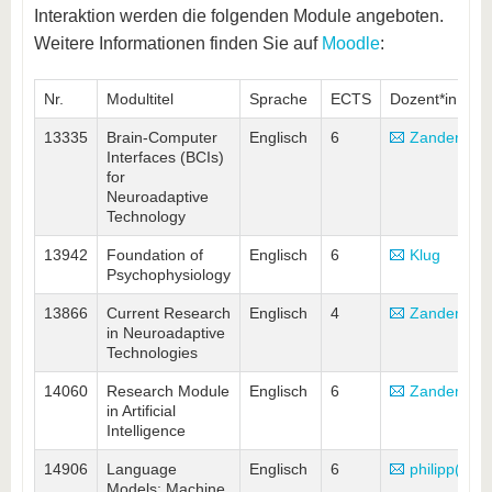
Interaktion werden die folgenden Module angeboten.
Weitere Informationen finden Sie auf
Moodle
:
Nr.
Modultitel
Sprache
ECTS
Dozent*in
13335
Brain-Computer
Englisch
6
Zander
Interfaces (BCIs)
for
Neuroadaptive
Technology
13942
Foundation of
Englisch
6
Klug
Psychophysiology
13866
Current Research
Englisch
4
Zander
in Neuroadaptive
Technologies
14060
Research Module
Englisch
6
Zander
in Artificial
Intelligence
14906
Language
Englisch
6
philipp(at)
Models: Machine