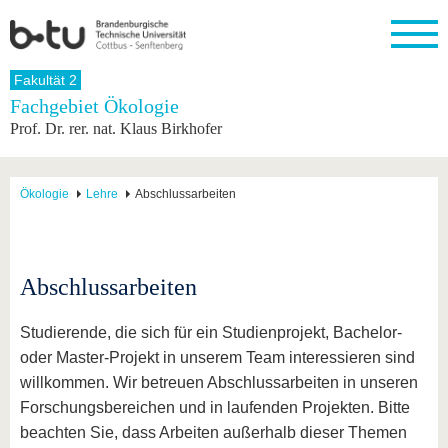
Startseite
Fakultät 2
Schließen
Fachgebiet Ökologie
Prof. Dr. rer. nat. Klaus Birkhofer
Universität
Forschung
Studium
International
Weiterbildung
Transfer
Unileben
Die BTU
Aktuelle
Studienangebot
Internationales
Weiterbildungsangebote
Akademische
Unsere
Forschung
Profil
Fachkräfte
Werte
Struktur
Vor dem
Wissenschaftliche
Ökologie
Lehre
Abschlussarbeiten
Forschungsprofil
Studium
Aus dem
Weiterbildung
Wirtschafts-
Familie &
Karriere
Ausland
und
Dual
&
Förderung
Im
Kontakt
an die
Forschungskooperati
Career
Engagement
Studium
BTU
Wissenschaftlicher
Gründen
Sport &
Abschlussarbeiten
Partnerschaften
Nachwuchs
Nach
Mit der
an der
Gesundhei
&
dem
BTU ins
BTU
Strukturwandel
Studium
BTU &
Studierende, die sich für ein Studienprojekt, Bachelor-
Ausland
Innovative
Region
oder Master-Projekt in unserem Team interessieren sind
Für
Transferprojekte
erleben
willkommen. Wir betreuen Abschlussarbeiten in unseren
internationale
Lernen
Studierende
Forschungsbereichen und in laufenden Projekten. Bitte
Sie uns
Kontakt
kennen
beachten Sie, dass Arbeiten außerhalb dieser Themen