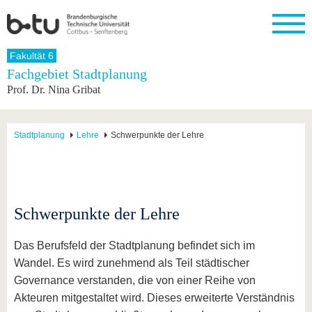
Startseite
Fakultät 6
Schließen
Fachgebiet Stadtplanung
Prof. Dr. Nina Gribat
Universität
Forschung
Studium
International
Weiterbildung
Transfer
Unileben
Die BTU
Aktuelle
Studienangebot
Internationales
Weiterbildungsangebote
Akademische
Unsere
Forschung
Profil
Fachkräfte
Werte
Struktur
Vor dem
Wissenschaftliche
Stadtplanung
Lehre
Schwerpunkte der Lehre
Forschungsprofil
Studium
Aus dem
Weiterbildung
Wirtschafts-
Familie &
Karriere
Ausland
und
Dual
&
Förderung
Im
Kontakt
an die
Forschungskooperati
Career
Engagement
Studium
BTU
Wissenschaftlicher
Gründen
Sport &
Partnerschaften
Nachwuchs
Nach
Mit der
an der
Gesundhei
Schwerpunkte der Lehre
&
dem
BTU ins
BTU
Strukturwandel
Studium
BTU &
Ausland
Innovative
Region
Das Berufsfeld der Stadtplanung befindet sich im
Für
Transferprojekte
erleben
Wandel. Es wird zunehmend als Teil städtischer
internationale
Lernen
Governance verstanden, die von einer Reihe von
Studierende
Sie uns
Akteuren mitgestaltet wird. Dieses erweiterte Verständnis
Kontakt
kennen