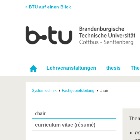
BTU auf einen Blick
Startseite
Universität
Forschung
Stud
Die BTU
Aktuelle Forschung
Stud
Struktur
Forschungsprofil
Vor 
Karriere & Engagement
Förderung
Im S
Lehrveranstaltungen
thesis
Th
Partnerschaften &
Wissenschaftlicher
Nach
Strukturwandel
Nachwuchs
Systemtechnik
Fachgebietsleitung
chair
chair
Them
curriculum vitae (résumé)
no