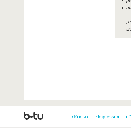
pr
am
„Th
(2
Kontakt
Impressum
D