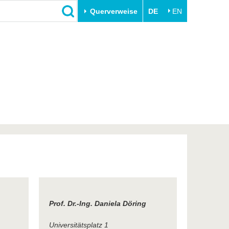
Querverweise
DE
EN
Schließen
Transfer
Unileben
e
Akademische Fachkräfte
Unsere Werte
Wirtschafts- und
Familie & Dual Career
Forschungskooperationen
Sport & Gesundheit
Gründen an der BTU
BTU & Region erleben
Innovative Transferprojekte
Lernen Sie uns kennen
Prof. Dr.-Ing. Daniela Döring
Universitätsplatz 1