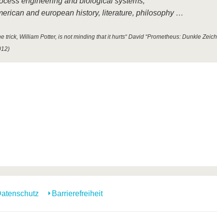
ocess engineering and biological systems,
erican and european history, literature, philosophy …
e trick, William Potter, is not minding that it hurts“ David “Prometheus: Dunkle Zeic
012)
atenschutz
Barrierefreiheit