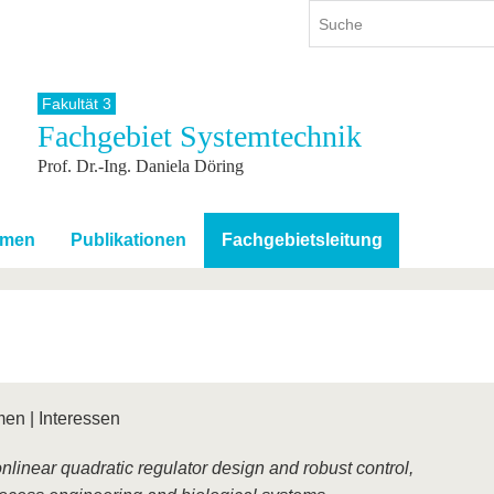
Fakultät 3
Fachgebiet Systemtechnik
ium
International
Weiterbildung
Prof. Dr.-Ing. Daniela Döring
ienangebot
Internationales Profil
Weiterbildungsangebot
dem Studium
Aus dem Ausland an die BTU
Wissenschaftliche
Weiterbildung
tudium
Mit der BTU ins Ausland
emen
Publikationen
Fachgebietsleitung
Kontakt
 dem Studium
Für internationale
Studierende
Kontakt
en | Interessen
nlinear quadratic regulator design and robust control,